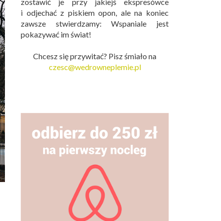
zostawić je przy jakiejś ekspresówce
i odjechać z piskiem opon, ale na koniec
zawsze stwierdzamy: Wspaniale jest
pokazywać im świat!
Chcesz się przywitać? Pisz śmiało na
czesc@wedrowneplemie.pl