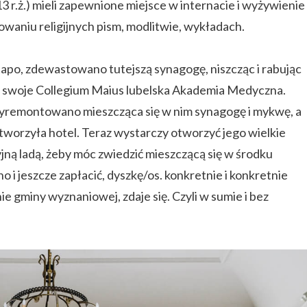
3 r.ż.) mieli zapewnione miejsce w internacie i wyżywienie
iowaniu religijnych pism, modlitwie, wykładach.
tapo, zdewastowano tutejszą synagogę, niszcząc i rabując
a swoje Collegium Maius lubelska Akademia Medyczna.
yremontowano mieszcząca się w nim synagogę i mykwę, a
orzyła hotel. Teraz wystarczy otworzyć jego wielkie
yjną ladą, żeby móc zwiedzić mieszczącą się w środku
, no i jeszcze zapłacić, dyszkę/os. konkretnie i konkretnie
ie gminy wyznaniowej, zdaje się. Czyli w sumie i bez