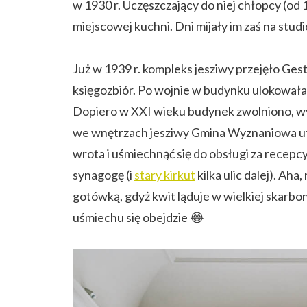
w 1930 r. Uczęszczający do niej chłopcy (od 1
miejscowej kuchni. Dni mijały im zaś na stud
Już w 1939 r. kompleks jesziwy przejęło Ges
księgozbiór. Po wojnie w budynku ulokował
Dopiero w XXI wieku budynek zwolniono, w
we wnętrzach jesziwy Gmina Wyznaniowa utw
wrota i uśmiechnąć się do obsługi za recepc
synagogę (i
stary kirkut
kilka ulic dalej). Aha
gotówką, gdyż kwit ląduje w wielkiej skarbon
uśmiechu się obejdzie 😂