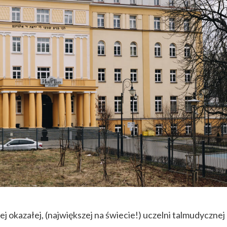
j okazałej, (największej na świecie!) uczelni talmudycznej